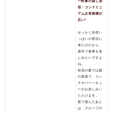
一軒家の貸し別
荘・コンドミニ
アム占有面積が
広い!
せっかく自然い
っぱいの那須に
来たのだから、
屋外で食事を楽
しみたいですよ
ね。
桂花の森では庭
の東屋で、ラン
チやバーベキュ
ーがお楽しみい
ただけます。
庭で遊んだあと
は、グループの