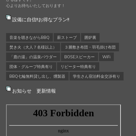
心よりお待ちいたしております！
設備に自信!!お得なプラン!!
音楽を聴きながらBBQ
薪ストーブ
囲炉裏
焚き火（大人７名様以上）
３層敷き布団・羽毛掛け布団
「鹿の湯」の温泉パウダー
BOSEスピーカー
WiFi
団体・グループ特典有り
リピーター特典有り
BBQ七輪無料貸し出し、燻製器
学生さん宿泊料金交渉有り
お知らせ 更新情報